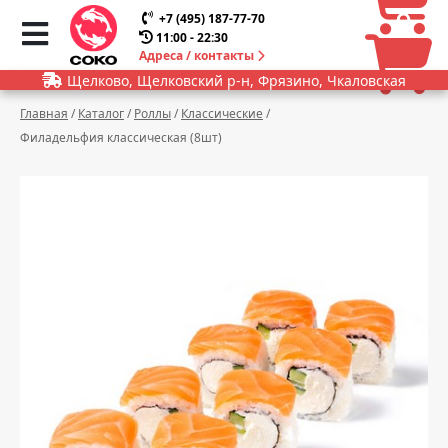
0
0
+7 (495) 187-77-70
11:00 - 22:30
Адреса / контакты
Щелково, Щелковский р-н, Фрязино, Чкаловская
Главная
/
Каталог
/
Роллы
/
Классические
/
Филадельфия классическая (8шт)