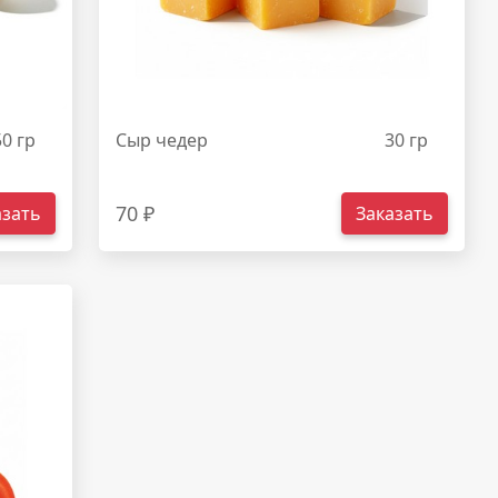
50 гр
Сыр чедер
30 гр
70 ₽
азать
Заказать