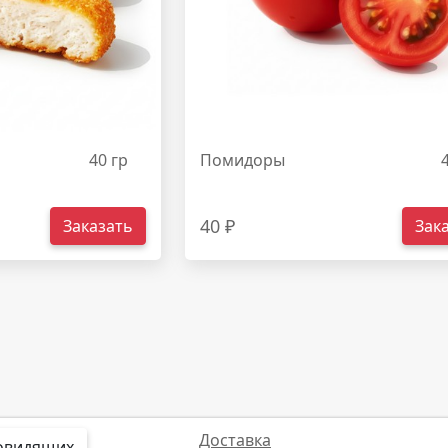
40 гр
Помидоры
40 ₽
Заказать
Зак
Доставка
бовидящих