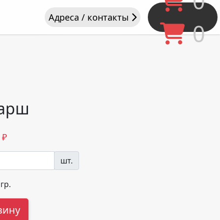
0
Адреса / контакты
0
фарш
₽
шт.
гр.
зину