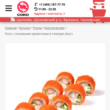
0
0
+7 (495) 187-77-70
11:00 - 22:30
Адреса / контакты
Щелково, Щелковский р-н, Фрязино, Чкаловская
Главная
/
Каталог
/
Роллы
/
Классические
/
Ролл с тигровыми креветками в темпуре (8шт)