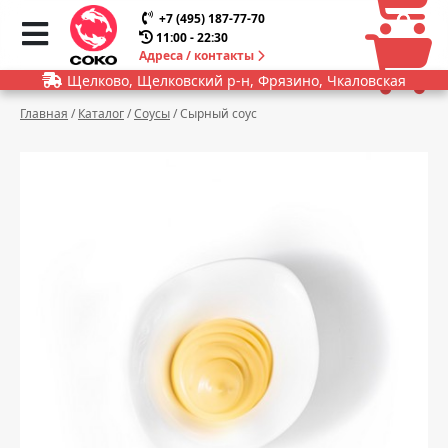
0
0
+7 (495) 187-77-70
11:00 - 22:30
Адреса / контакты
Щелково, Щелковский р-н, Фрязино, Чкаловская
Главная
/
Каталог
/
Соусы
/
Сырный соус