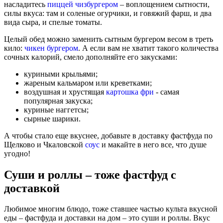
насладитесь
пиццей чизбургером
– воплощением сытности,
силы вкуса: там и соленые огурчики, и говяжий фарш, и два
вида сыра, и спелые томаты.
Целый обед можно заменить сытным бургером весом в треть
кило:
чикен бургером
. А если вам не хватит такого количества
сочных калорий, смело дополняйте его закусками:
куриными крыльями;
жареным кальмаром или креветками;
воздушная и хрустящая
картошка фри
- самая
популярная закуска;
куриные наггетсы;
сырные шарики.
А чтобы стало еще вкуснее, добавьте в доставку фастфуда по
Щелково и Чкаловской
соус
и макайте в него все, что душе
угодно!
Суши и роллы – тоже фастфуд с
доставкой
Любимое многим блюдо, тоже ставшее частью культа вкусной
еды – фастфуда и доставки на дом – это суши и роллы. Вкус