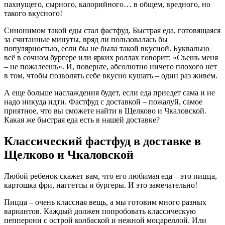
пахнущего, сырного, калорийного… в общем, вредного, но
такого вкусного!
Синонимом такой еды стал фастфуд. Быстрая еда, готовящаяся
за считанные минуты, вряд ли пользовалась бы
популярностью, если бы не была такой вкусной. Буквально
всё в сочном бургере или ярких роллах говорит: «Съешь меня
– не пожалеешь». И, поверьте, абсолютно ничего плохого нет
в том, чтобы позволять себе вкусно кушать – один раз живем.
А еще больше наслаждения будет, если еда приедет сама и не
надо никуда идти. Фастфуд с доставкой – пожалуй, самое
приятное, что вы сможете найти в Щелково и Чкаловской.
Какая же быстрая еда есть в нашей доставке?
Классический фастфуд в доставке в
Щелково и Чкаловской
Любой ребенок скажет вам, что его любимая еда – это пицца,
картошка фри, наггетсы и бургеры. И это замечательно!
Пицца – очень классная вещь, а мы готовим много разных
вариантов. Каждый должен попробовать классическую
пепперони с острой колбаской и нежной моцареллой. Или