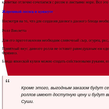
креветки отлично сочетаемся с рисом и листьями нори. Все эт
Жаренный лосось в кунжуте
Несмотря на то, что для создания данного данного блюда необ
Ролл Виолетта
Для его приготовления необходим сливочный сыр, огурец, рис,
Приятный вкус данного ролла не оставит равнодушным ни одног
Фрязино.
Блюда японской кухни можно создать собственными руками, но
Кроме этого, выгодным заказом будут с
роллов имеют доступную цену и будут в
Суши.