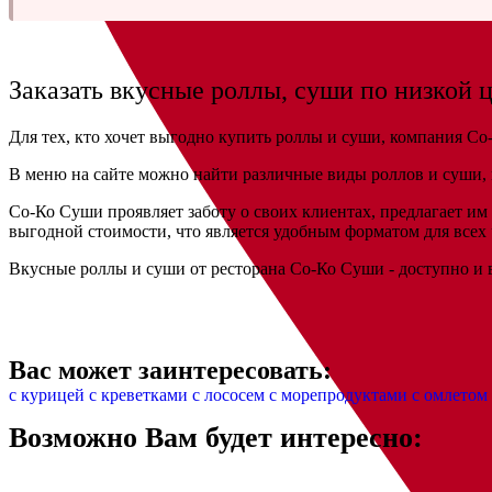
Заказать вкусные роллы, суши по низкой 
Для тех, кто хочет выгодно купить роллы и суши, компания С
В меню на сайте можно найти различные виды роллов и суши, 
Со-Ко Суши проявляет заботу о своих клиентах, предлагает и
выгодной стоимости, что является удобным форматом для всех 
Вкусные роллы и суши от ресторана Со-Ко Суши - доступно и 
Вас может заинтересовать:
с курицей
с креветками
с лососем
с морепродуктами
с омлетом
Возможно Вам будет интересно: