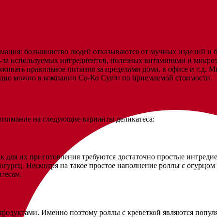
мация: большинство людей отказываются от мучных изделий и б
з-за используемых ингредиентов, полезных витаминами и микро
вать правильное питания за пределами дома, в офисе и т.д. Мно
годно можно в компании Со-Ко Суши по приемлемой стоимости.
 внимание на следующие варианты деликатеса:
 для их приготовления требуются достаточно простые ингредиен
огурец. Несмотря на такое простое наполнение роллы с огурцо
атесам.
епродуктами. Именно поэтому роллы с креветкой являются попу