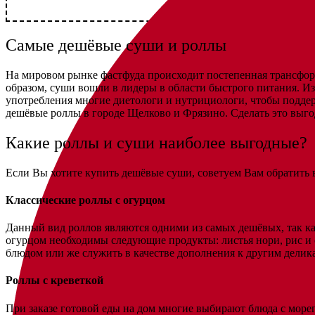
Самые дешёвые суши и роллы
На мировом рынке фастфуда происходит постепенная трансфор
образом, суши вошли в лидеры в области быстрого питания. И
употребления многие диетологи и нутрициологи, чтобы поддержи
дешёвые роллы в городе Щелково и Фрязино. Сделать это вы
Какие роллы и суши наиболее выгодные?
Если Вы хотите купить дешёвые суши, советуем Вам обратить
Классические роллы с огурцом
Данный вид роллов являются одними из самых дешёвых, так как
огурцом необходимы следующие продукты: листья нори, рис и 
блюдом или же служить в качестве дополнения к другим делик
Роллы с креветкой
При заказе готовой еды на дом многие выбирают блюда с мор