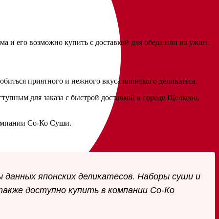
ма и его возможно купить с доставкой для обеда или на ужин.
добиться приятного и нежного вкуса японского деликатеса.
тупным для заказа с быстрой доставкой в городе Щелково,
компании Со-Ко Суши.
 данных японских деликатесов. Наборы суши и
также доступно купить в компании Со-Ко