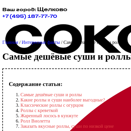
Щелково
Ваш город:
+7 (495) 187-77-70
Главная
/
Интересные факты
/
Самые дешёвые суши и роллы
Самые дешёвые суши и ролл
Содержание статьи:
Самые дешёвые суши и роллы
Какие роллы и суши наиболее выгодные?
Классические роллы с огурцом
Роллы с креветкой
Жаренный лосось в кунжуте
Ролл Виолетта
Заказать вкусные роллы, суши по низкой цене