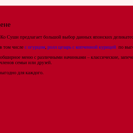
цене
о-Ко Суши предлагает большой выбор данных японских деликате
в том числе
с огурцом
,
ролл цезарь с копченной курицей
по выг
м обширное меню с различными начинками – классические, запе
членов семьи или друзей.
выгодно для каждого.