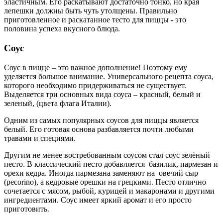
эластичным. Его раскатывают достаточно тонко, но края
лепешки должны быть чуть утолщены. Правильно
приготовленное и раскатанное тесто для пиццы - это
половина успеха вкусного блюда.
Соус
Соус в пицце – это важное дополнение! Поэтому ему
уделяется большое внимание. Универсального рецепта соуса,
которого необходимо придерживаться не существует.
Выделяется три основных вида соуса – красный, белый и
зеленый, (цвета флага Италии).
Одним из самых популярных соусов для пиццы является
белый. Его готовая основа разбавляется почти любыми
травами и специями.
Другим не менее востребованным соусом стал соус зелёный
песто. В классический песто добавляется базилик, пармезан и
орехи кедра. Иногда пармезана заменяют на овечий сыр
(pecorino), а кедровые орешки на грецкими. Песто отлично
сочетается с мясом, рыбой, курицей и макаронами и другими
ингредиентами. Соус имеет яркий аромат и его просто
приготовить.